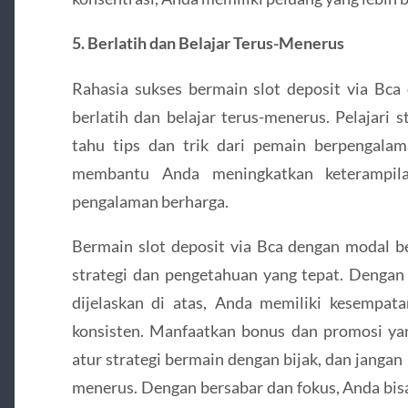
5. Berlatih dan Belajar Terus-Menerus
Rahasia sukses bermain slot deposit via Bca
berlatih dan belajar terus-menerus. Pelajari s
tahu tips dan trik dari pemain berpengalama
membantu Anda meningkatkan keterampil
pengalaman berharga.
Bermain slot deposit via Bca dengan modal
strategi dan pengetahuan yang tepat. Dengan 
dijelaskan di atas, Anda memiliki kesempa
konsisten. Manfaatkan bonus dan promosi yang
atur strategi bermain dengan bijak, dan jangan 
menerus. Dengan bersabar dan fokus, Anda bisa