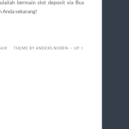
ulailah bermain slot deposit via Bca
n Anda sekarang!
BAIK
THEME BY
ANDERS NORÉN
—
UP ↑