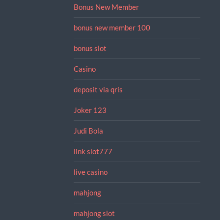
Bonus New Member
bonus new member 100
bonus slot
Casino
deposit via qris
Joker 123
Judi Bola
link slot777
live casino
mahjong
mahjong slot