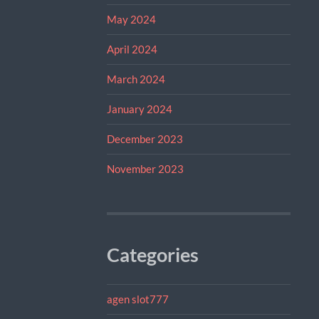
May 2024
April 2024
March 2024
January 2024
December 2023
November 2023
Categories
agen slot777