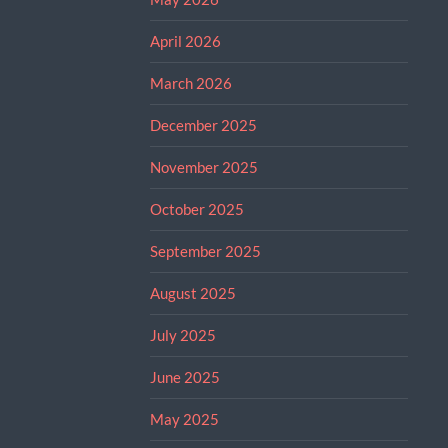
April 2026
March 2026
December 2025
November 2025
October 2025
September 2025
August 2025
July 2025
June 2025
May 2025