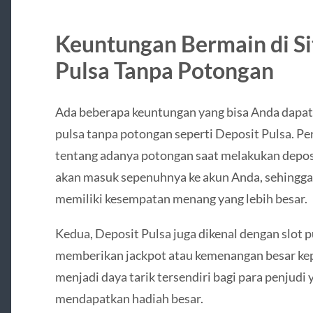
Keuntungan Bermain di Si
Pulsa Tanpa Potongan
Ada beberapa keuntungan yang bisa Anda dapatka
pulsa tanpa potongan seperti Deposit Pulsa. Pe
tentang adanya potongan saat melakukan depos
akan masuk sepenuhnya ke akun Anda, sehingga
memiliki kesempatan menang yang lebih besar.
Kedua, Deposit Pulsa juga dikenal dengan slot pul
memberikan jackpot atau kemenangan besar kep
menjadi daya tarik tersendiri bagi para penjud
mendapatkan hadiah besar.