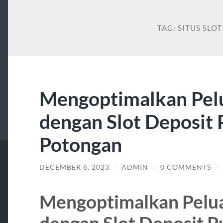
TAG:
SITUS SLOT
Mengoptimalkan Pel
dengan Slot Deposit 
Potongan
DECEMBER 6, 2023
/
ADMIN
/
0 COMMENTS
/
Mengoptimalkan Pelu
dengan Slot Deposit P