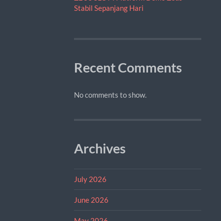
Stabil Sepanjang Hari
Recent Comments
No comments to show.
Archives
July 2026
June 2026
May 2026