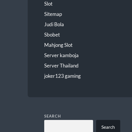
Slot
Sitemap
Judi Bola
Sbobet
Mahjong Slot
Server kamboja
Server Thailand
joker123 gaming
SEARCH
Search