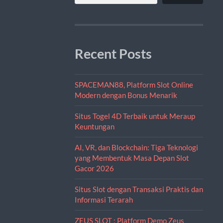
Recent Posts
SPACEMAN88, Platform Slot Online
Modern dengan Bonus Menarik
Situs Togel 4D Terbaik untuk Meraup
Keuntungan
AI, VR, dan Blockchain: Tiga Teknologi
yang Membentuk Masa Depan Slot
Gacor 2026
Situs Slot dengan Transaksi Praktis dan
Informasi Terarah
ZEUS SLOT : Platform Demo Zeus