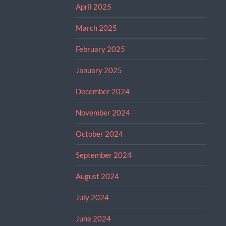
April 2025
March 2025
February 2025
January 2025
December 2024
November 2024
October 2024
September 2024
August 2024
July 2024
June 2024