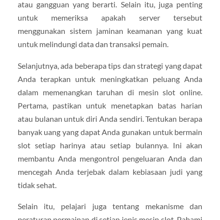
atau gangguan yang berarti. Selain itu, juga penting
untuk memeriksa apakah server tersebut
menggunakan sistem jaminan keamanan yang kuat
untuk melindungi data dan transaksi pemain.
Selanjutnya, ada beberapa tips dan strategi yang dapat
Anda terapkan untuk meningkatkan peluang Anda
dalam memenangkan taruhan di mesin slot online.
Pertama, pastikan untuk menetapkan batas harian
atau bulanan untuk diri Anda sendiri. Tentukan berapa
banyak uang yang dapat Anda gunakan untuk bermain
slot setiap harinya atau setiap bulannya. Ini akan
membantu Anda mengontrol pengeluaran Anda dan
mencegah Anda terjebak dalam kebiasaan judi yang
tidak sehat.
Selain itu, pelajari juga tentang mekanisme dan
peraturan permainan di setiap jenis mesin slot. Pahami