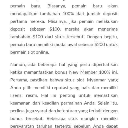
pemain baru. Biasanya, pemain baru akan
mendapatkan tambahan 100% dari jumlah deposit
pertama mereka. Misalnya, jika pemain melakukan
deposit sebesar $100, mereka akan menerima
tambahan $100 dari situs tersebut. Dengan begitu,
pemain baru memiliki modal awal sebesar $200 untuk
bermain slot online.
Namun, ada beberapa hal yang perlu diperhatikan
ketika memanfaatkan bonus New Member 100% ini.
Pertama, pastikan bahwa situs slot Myanmar yang
Anda pilih memiliki reputasi yang baik dan memiliki
lisensi resmi. Hal ini penting untuk memastikan
keamanan dan keadilan permainan Anda. Selain itu,
periksa juga syarat dan ketentuan yang terkait dengan
bonus tersebut. Beberapa situs mungkin memiliki
persyaratan taruhan tertentu sebelum Anda dapat