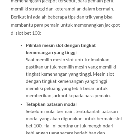
memenangkan jackpot tersebut, para pemain perlu
memiliki strategi dan keterampilan dalam bermain.
Berikut ini adalah beberapa tips dan trik yang bisa
membantu para pemain untuk memenangkan jackpot
di slot bet 100:
Pilihlah mesin slot dengan tingkat
kemenangan yang tinggi
Saat memilih mesin slot untuk dimainkan,
pastikan untuk memilih mesin yang memiliki
tingkat kemenangan yang tinggi. Mesin slot
dengan tingkat kemenangan yang tinggi
memiliki peluang yang lebih besar untuk
memberikan jackpot kepada para pemain.
Tetapkan batasan modal
Sebelum mulai bermain, tentukanlah batasan
modal yang akan digunakan untuk bermain slot
bet 100. Hal ini penting untuk menghindari
kehilangan uang secara berlebihan dan