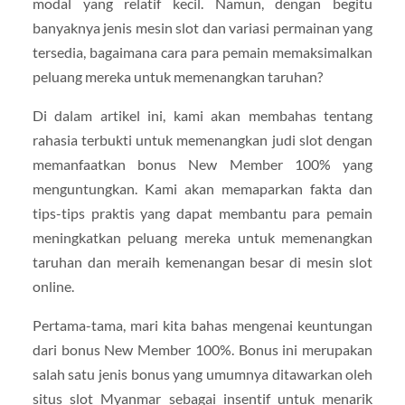
modal yang relatif kecil. Namun, dengan begitu
banyaknya jenis mesin slot dan variasi permainan yang
tersedia, bagaimana cara para pemain memaksimalkan
peluang mereka untuk memenangkan taruhan?
Di dalam artikel ini, kami akan membahas tentang
rahasia terbukti untuk memenangkan judi slot dengan
memanfaatkan bonus New Member 100% yang
menguntungkan. Kami akan memaparkan fakta dan
tips-tips praktis yang dapat membantu para pemain
meningkatkan peluang mereka untuk memenangkan
taruhan dan meraih kemenangan besar di mesin slot
online.
Pertama-tama, mari kita bahas mengenai keuntungan
dari bonus New Member 100%. Bonus ini merupakan
salah satu jenis bonus yang umumnya ditawarkan oleh
situs slot Myanmar sebagai insentif untuk menarik