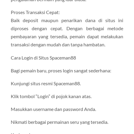
Proses Transaksi Cepat:
Baik deposit maupun penarikan dana di situs ini
diproses dengan cepat. Dengan berbagai metode
pembayaran yang tersedia, pemain dapat melakukan
transaksi dengan mudah dan tanpa hambatan.
Cara Login di Situs Spaceman88
Bagi pemain baru, proses login sangat sederhana:
Kunjungi situs resmi Spaceman88.
Klik tombol “Login” di pojok kanan atas.
Masukkan username dan password Anda.
Nikmati berbagai permainan seru yang tersedia.