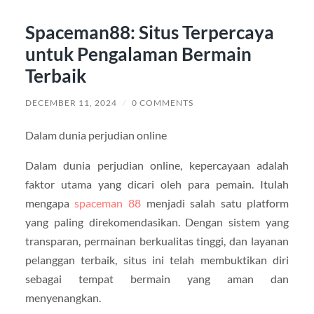
Spaceman88: Situs Terpercaya
untuk Pengalaman Bermain
Terbaik
DECEMBER 11, 2024
/
0 COMMENTS
Dalam dunia perjudian online
Dalam dunia perjudian online, kepercayaan adalah
faktor utama yang dicari oleh para pemain. Itulah
mengapa
spaceman 88
menjadi salah satu platform
yang paling direkomendasikan. Dengan sistem yang
transparan, permainan berkualitas tinggi, dan layanan
pelanggan terbaik, situs ini telah membuktikan diri
sebagai tempat bermain yang aman dan
menyenangkan.