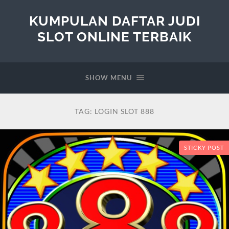
KUMPULAN DAFTAR JUDI
SLOT ONLINE TERBAIK
SHOW MENU
TAG:
LOGIN SLOT 888
STICKY POST