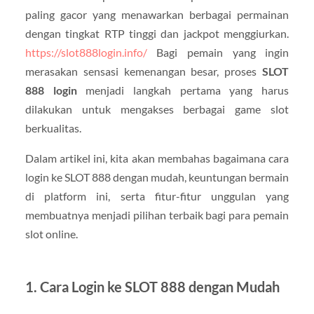
paling gacor yang menawarkan berbagai permainan
dengan tingkat RTP tinggi dan jackpot menggiurkan.
https://slot888login.info/
Bagi pemain yang ingin
merasakan sensasi kemenangan besar, proses
SLOT
888 login
menjadi langkah pertama yang harus
dilakukan untuk mengakses berbagai game slot
berkualitas.
Dalam artikel ini, kita akan membahas bagaimana cara
login ke SLOT 888 dengan mudah, keuntungan bermain
di platform ini, serta fitur-fitur unggulan yang
membuatnya menjadi pilihan terbaik bagi para pemain
slot online.
1. Cara Login ke SLOT 888 dengan Mudah