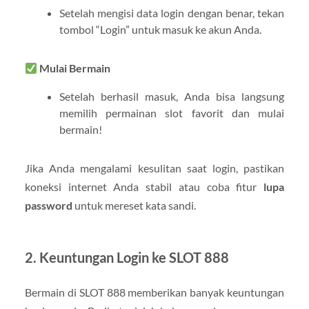
Setelah mengisi data login dengan benar, tekan
tombol “Login” untuk masuk ke akun Anda.
Mulai Bermain
Setelah berhasil masuk, Anda bisa langsung
memilih permainan slot favorit dan mulai
bermain!
Jika Anda mengalami kesulitan saat login, pastikan
koneksi internet Anda stabil atau coba fitur
lupa
password
untuk mereset kata sandi.
2. Keuntungan Login ke SLOT 888
Bermain di SLOT 888 memberikan banyak keuntungan