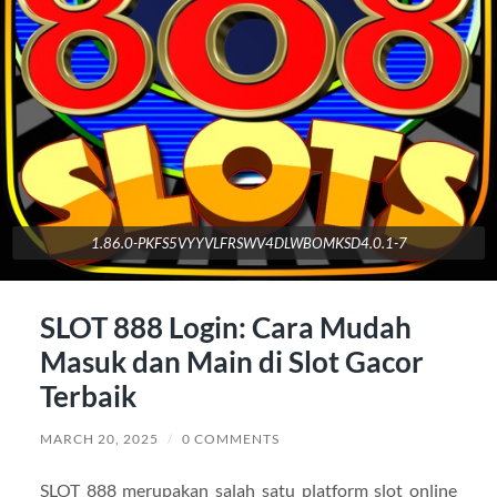
1.86.0-PKFS5VYYVLFRSWV4DLWBOMKSD4.0.1-7
SLOT 888 Login: Cara Mudah
Masuk dan Main di Slot Gacor
Terbaik
MARCH 20, 2025
/
0 COMMENTS
SLOT 888 merupakan salah satu platform slot online