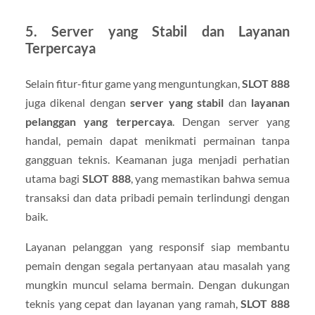
5.
Server yang Stabil dan Layanan
Terpercaya
Selain fitur-fitur game yang menguntungkan,
SLOT 888
juga dikenal dengan
server yang stabil
dan
layanan
pelanggan yang terpercaya
. Dengan server yang
handal, pemain dapat menikmati permainan tanpa
gangguan teknis. Keamanan juga menjadi perhatian
utama bagi
SLOT 888
, yang memastikan bahwa semua
transaksi dan data pribadi pemain terlindungi dengan
baik.
Layanan pelanggan yang responsif siap membantu
pemain dengan segala pertanyaan atau masalah yang
mungkin muncul selama bermain. Dengan dukungan
teknis yang cepat dan layanan yang ramah,
SLOT 888