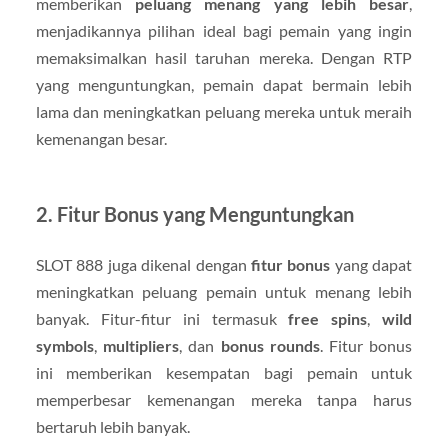
memberikan
peluang menang yang lebih besar
,
menjadikannya pilihan ideal bagi pemain yang ingin
memaksimalkan hasil taruhan mereka. Dengan RTP
yang menguntungkan, pemain dapat bermain lebih
lama dan meningkatkan peluang mereka untuk meraih
kemenangan besar.
2.
Fitur Bonus yang Menguntungkan
SLOT 888 juga dikenal dengan
fitur bonus
yang dapat
meningkatkan peluang pemain untuk menang lebih
banyak. Fitur-fitur ini termasuk
free spins
,
wild
symbols
,
multipliers
, dan
bonus rounds
. Fitur bonus
ini memberikan kesempatan bagi pemain untuk
memperbesar kemenangan mereka tanpa harus
bertaruh lebih banyak.