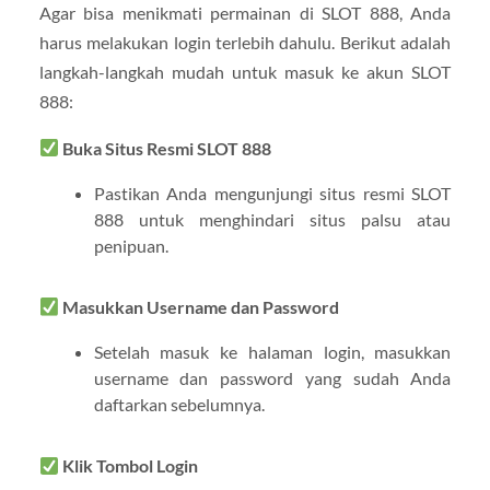
Agar bisa menikmati permainan di SLOT 888, Anda
harus melakukan login terlebih dahulu. Berikut adalah
langkah-langkah mudah untuk masuk ke akun SLOT
888:
Buka Situs Resmi SLOT 888
Pastikan Anda mengunjungi situs resmi SLOT
888 untuk menghindari situs palsu atau
penipuan.
Masukkan Username dan Password
Setelah masuk ke halaman login, masukkan
username dan password yang sudah Anda
daftarkan sebelumnya.
Klik Tombol Login