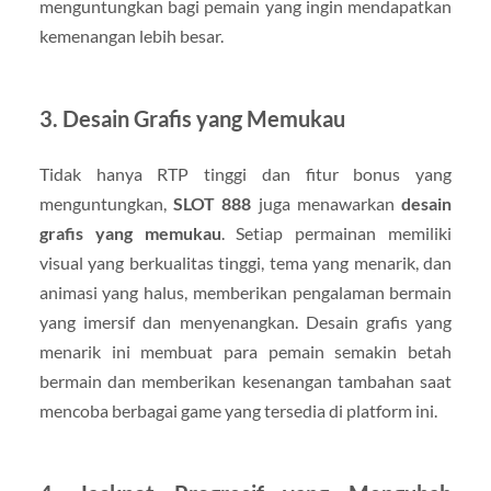
menguntungkan bagi pemain yang ingin mendapatkan
kemenangan lebih besar.
3.
Desain Grafis yang Memukau
Tidak hanya RTP tinggi dan fitur bonus yang
menguntungkan,
SLOT 888
juga menawarkan
desain
grafis yang memukau
. Setiap permainan memiliki
visual yang berkualitas tinggi, tema yang menarik, dan
animasi yang halus, memberikan pengalaman bermain
yang imersif dan menyenangkan. Desain grafis yang
menarik ini membuat para pemain semakin betah
bermain dan memberikan kesenangan tambahan saat
mencoba berbagai game yang tersedia di platform ini.