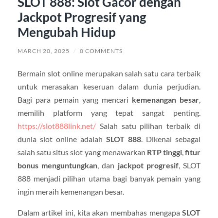
SLOT 888: Slot Gacor dengan
Jackpot Progresif yang
Mengubah Hidup
MARCH 20, 2025
/
0 COMMENTS
Bermain slot online merupakan salah satu cara terbaik
untuk merasakan keseruan dalam dunia perjudian.
Bagi para pemain yang mencari
kemenangan besar
,
memilih platform yang tepat sangat penting.
https://slot888link.net/
Salah satu pilihan terbaik di
dunia slot online adalah
SLOT 888
. Dikenal sebagai
salah satu situs slot yang menawarkan
RTP tinggi
,
fitur
bonus menguntungkan
, dan
jackpot progresif
, SLOT
888 menjadi pilihan utama bagi banyak pemain yang
ingin meraih kemenangan besar.
Dalam artikel ini, kita akan membahas mengapa
SLOT