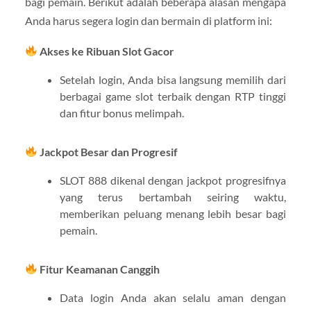
bagi pemain. Berikut adalah beberapa alasan mengapa
Anda harus segera login dan bermain di platform ini:
Akses ke Ribuan Slot Gacor
Setelah login, Anda bisa langsung memilih dari
berbagai game slot terbaik dengan RTP tinggi
dan fitur bonus melimpah.
Jackpot Besar dan Progresif
SLOT 888 dikenal dengan jackpot progresifnya
yang terus bertambah seiring waktu,
memberikan peluang menang lebih besar bagi
pemain.
Fitur Keamanan Canggih
Data login Anda akan selalu aman dengan