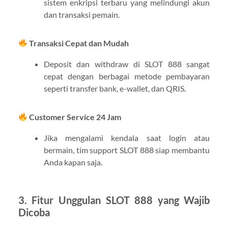
sistem enkripsi terbaru yang melindungi akun
dan transaksi pemain.
Transaksi Cepat dan Mudah
Deposit dan withdraw di SLOT 888 sangat
cepat dengan berbagai metode pembayaran
seperti transfer bank, e-wallet, dan QRIS.
Customer Service 24 Jam
Jika mengalami kendala saat login atau
bermain, tim support SLOT 888 siap membantu
Anda kapan saja.
3. Fitur Unggulan SLOT 888 yang Wajib
Dicoba