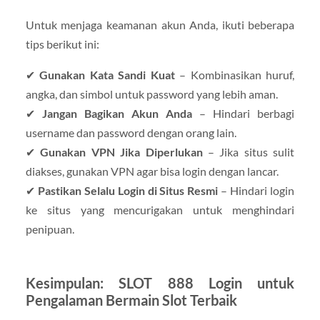
Untuk menjaga keamanan akun Anda, ikuti beberapa
tips berikut ini:
✔
Gunakan Kata Sandi Kuat
– Kombinasikan huruf,
angka, dan simbol untuk password yang lebih aman.
✔
Jangan Bagikan Akun Anda
– Hindari berbagi
username dan password dengan orang lain.
✔
Gunakan VPN Jika Diperlukan
– Jika situs sulit
diakses, gunakan VPN agar bisa login dengan lancar.
✔
Pastikan Selalu Login di Situs Resmi
– Hindari login
ke situs yang mencurigakan untuk menghindari
penipuan.
Kesimpulan: SLOT 888 Login untuk
Pengalaman Bermain Slot Terbaik