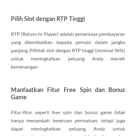
Pilih Slot dengan RTP Tinggi
RTP (Return to Player) adalah persentase pembayaran
yang dikembalikan kepada pemain dalam jangka
panjang. Pilihlah slot dengan RTP tinggi (minimal 96%)
untuk meningkatkan peluang Anda meraih
kemenangan.
Manfaatkan Fitur Free Spin dan Bonus
Game
Fitur-fitur seperti free spin dan bonus game tidak
hanya menambah keseruan permainan, tetapi juga
dapat meningkatkan peluang Anda untuk