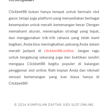
Clickbet88 bukan hanya tempat untuk bermain slot
gacor, tetapi juga platform yang menyediakan berbagai
kesempatan untuk meraih kemenangan besar. Dengan
memahami aturan, menerapkan strategi yang tepat,
dan menggunakan trik-trik rahasia yang telah kami
bagikan, Anda bisa meningkatkan peluang Anda dalam
meraih jackpot di
clickbet88.online
. Jangan ragu
untuk bergabung sekarang juga dan buktikan sendiri
mengapa Clickbet88 begitu populer di kalangan
penggemar slot online. Raih impian Anda dan nikmati
sensasi kemenangan yang luar biasa hanya di
Clickbet88!
© 2026
KUMPULAN DAFTAR JUDI SLOT ONLINE