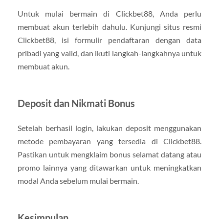
Untuk mulai bermain di Clickbet88, Anda perlu
membuat akun terlebih dahulu. Kunjungi situs resmi
Clickbet88, isi formulir pendaftaran dengan data
pribadi yang valid, dan ikuti langkah-langkahnya untuk
membuat akun.
Deposit dan Nikmati Bonus
Setelah berhasil login, lakukan deposit menggunakan
metode pembayaran yang tersedia di Clickbet88.
Pastikan untuk mengklaim bonus selamat datang atau
promo lainnya yang ditawarkan untuk meningkatkan
modal Anda sebelum mulai bermain.
Kesimpulan