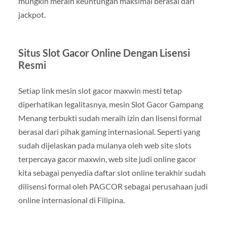
mungkin meraih keuntungan maksimal berasal dari
jackpot.
Situs Slot Gacor Online Dengan Lisensi
Resmi
Setiap link mesin slot gacor maxwin mesti tetap
diperhatikan legalitasnya, mesin Slot Gacor Gampang
Menang terbukti sudah meraih izin dan lisensi formal
berasal dari pihak gaming internasional. Seperti yang
sudah dijelaskan pada mulanya oleh web site slots
terpercaya gacor maxwin, web site judi online gacor
kita sebagai penyedia daftar slot online terakhir sudah
dilisensi formal oleh PAGCOR sebagai perusahaan judi
online internasional di Filipina.