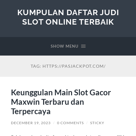
KUMPULAN DAFTAR JUDI
SLOT ONLINE TERBAIK
SHOW MENU
TAG:
HTTPS://PASJACKPOT.COM/
Keunggulan Main Slot Gacor
Maxwin Terbaru dan
Terpercaya
DECEMBER 19, 2023
/
0 COMMENTS
/
STICKY