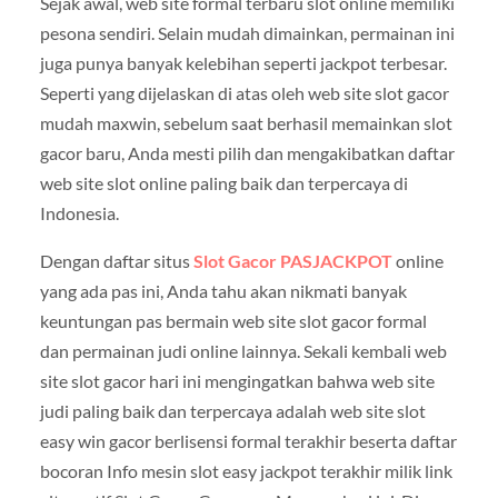
Sejak awal, web site formal terbaru slot online memiliki
pesona sendiri. Selain mudah dimainkan, permainan ini
juga punya banyak kelebihan seperti jackpot terbesar.
Seperti yang dijelaskan di atas oleh web site slot gacor
mudah maxwin, sebelum saat berhasil memainkan slot
gacor baru, Anda mesti pilih dan mengakibatkan daftar
web site slot online paling baik dan terpercaya di
Indonesia.
Dengan daftar situs
Slot Gacor PASJACKPOT
online
yang ada pas ini, Anda tahu akan nikmati banyak
keuntungan pas bermain web site slot gacor formal
dan permainan judi online lainnya. Sekali kembali web
site slot gacor hari ini mengingatkan bahwa web site
judi paling baik dan terpercaya adalah web site slot
easy win gacor berlisensi formal terakhir beserta daftar
bocoran Info mesin slot easy jackpot terakhir milik link