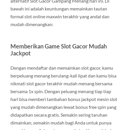
alternatif Slot Gacor Gampang Menang hari ini. Di
bawah ini adalah keuntungan memainkan tautan
formal slot online maxwin terakhir yang andal dan
mudah dimenangkan:
Memberikan Game Slot Gacor Mudah
Jackpot
Dengan mendaftar dan memainkan slot gacor, kamu
berpeluang menang berulang-kali lipat dan kamu bisa
nikmati slot gacor terakhir mudah menang bersama
bersama 1x spin. Dengan peluang menang tiap tiap
hari bisa memberi tambahan bonus jackpot mesin slot
yang mudah dimenangkan lewat bonus free spin yang
didapatkan secara gratis. Semakin sering taruhan
dimainkan, semakin mudah bagi Anda untuk punya