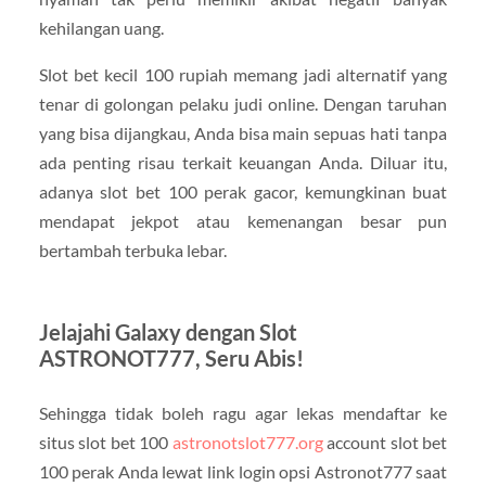
kehilangan uang.
Slot bet kecil 100 rupiah memang jadi alternatif yang
tenar di golongan pelaku judi online. Dengan taruhan
yang bisa dijangkau, Anda bisa main sepuas hati tanpa
ada penting risau terkait keuangan Anda. Diluar itu,
adanya slot bet 100 perak gacor, kemungkinan buat
mendapat jekpot atau kemenangan besar pun
bertambah terbuka lebar.
Jelajahi Galaxy dengan Slot
ASTRONOT777, Seru Abis!
Sehingga tidak boleh ragu agar lekas mendaftar ke
situs slot bet 100
astronotslot777.org
account slot bet
100 perak Anda lewat link login opsi Astronot777 saat